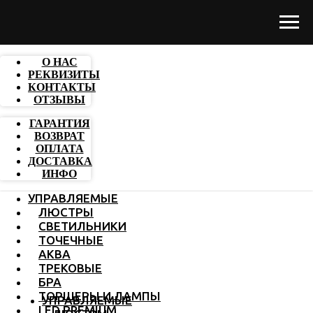
О НАС
РЕКВИЗИТЫ
КОНТАКТЫ
ОТЗЫВЫ
ГАРАНТИЯ
ВОЗВРАТ
ОПЛАТА
ДОСТАВКА
ИНФО
УПРАВЛЯЕМЫЕ
ЛЮСТРЫ
СВЕТИЛЬНИКИ
ТОЧЕЧНЫЕ
АКВА
ТРЕКОВЫЕ
БРА
ТОРШЕРЫ И ЛАМПЫ
УПРАВЛЯЕМЫЕ
LED PREMIUM