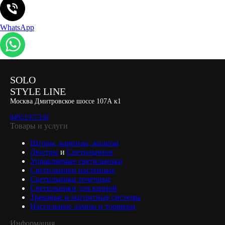
WhatsApp
SOLO
STYLE LINE
Москва Дмитровское шоссе 107А к1
84951977330
Товары и услуги
Шторы, карнизы, жалюзи
Люстры
и
Светильники
Управляемые светильники
Светильники настенные
Светильники точечные
Светильники для ванной
Трековые и магнитные системы
Настольные лампы и торшеры
Информация