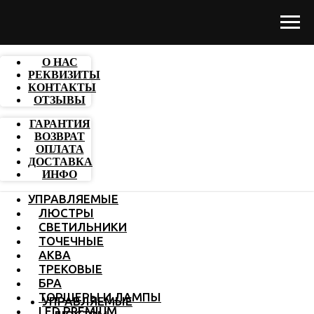
О НАС
РЕКВИЗИТЫ
КОНТАКТЫ
ОТЗЫВЫ
ГАРАНТИЯ
ВОЗВРАТ
ОПЛАТА
ДОСТАВКА
ИНФО
УПРАВЛЯЕМЫЕ
ЛЮСТРЫ
СВЕТИЛЬНИКИ
ТОЧЕЧНЫЕ
АКВА
ТРЕКОВЫЕ
БРА
ТОРШЕРЫ И ЛАМПЫ
УПРАВЛЯЕМЫЕ
LED PREMIUM