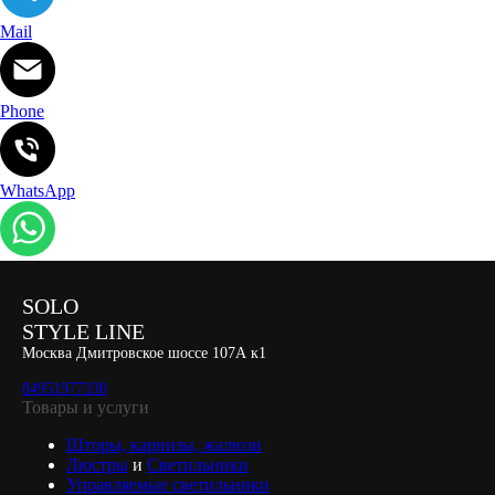
Mail
Phone
WhatsApp
SOLO
STYLE LINE
Москва Дмитровское шоссе 107А к1
84951977330
Товары и услуги
Шторы, карнизы, жалюзи
Люстры
и
Светильники
Управляемые светильники