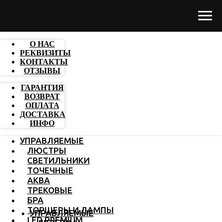
О НАС
РЕКВИЗИТЫ
КОНТАКТЫ
ОТЗЫВЫ
ГАРАНТИЯ
ВОЗВРАТ
ОПЛАТА
ДОСТАВКА
ИНФО
УПРАВЛЯЕМЫЕ
ЛЮСТРЫ
СВЕТИЛЬНИКИ
ТОЧЕЧНЫЕ
АКВА
ТРЕКОВЫЕ
БРА
ТОРШЕРЫ И ЛАМПЫ
УПРАВЛЯЕМЫЕ
LED PREMIUM