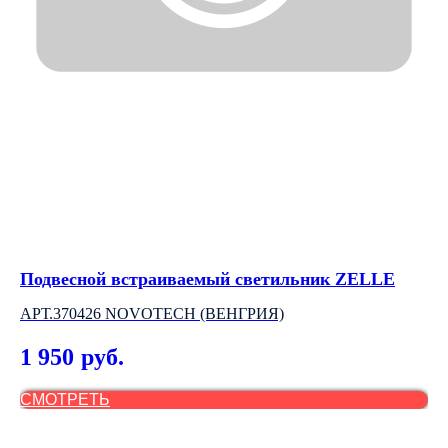
Подвесной встраиваемый светильник ZELLE
Лю
АРТ.370426 NOVOTECH (ВЕНГРИЯ)
2
1 950
3
руб.
СМОТРЕТЬ
С