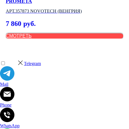
PROMETA
АР
АРТ.357873 NOVOTECH (ВЕНГРИЯ)
4
7 860
руб.
СМОТРЕТЬ
С
Telegram
Mail
Phone
WhatsApp