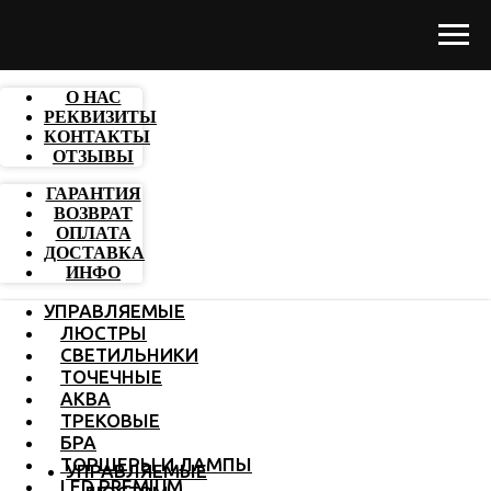
О НАС
РЕКВИЗИТЫ
КОНТАКТЫ
ОТЗЫВЫ
ГАРАНТИЯ
ВОЗВРАТ
ОПЛАТА
ДОСТАВКА
ИНФО
УПРАВЛЯЕМЫЕ
ЛЮСТРЫ
СВЕТИЛЬНИКИ
ТОЧЕЧНЫЕ
АКВА
ТРЕКОВЫЕ
БРА
ТОРШЕРЫ И ЛАМПЫ
УПРАВЛЯЕМЫЕ
LED PREMIUM