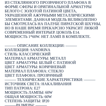
ИЗ СТЕКЛЯННОГО ПРОЗРАЧНОГО ПЛАФОНА В
ФОРМЕ СФЕРЫ И ОРИГИНАЛЬНОЙ АРМАТУРЫ
БЕЛОГО С ЗОЛОТОЙ ПАТИНОЙ ЦВЕТА,
УКРАШЕННОЙ АЖУРНЫМИ МЕТАЛЛИЧЕСКИМИ
ЭЛЕМЕНТАМИ. ДАННАЯ МОДЕЛЬ ВЕЛИКОЛЕПНО
БЫ СМОТРЕЛАСЬ НА ПАЛУБЕ ПИРАТСКОЙ ШХУНЫ,
НО В НАШЕ ВРЕМЯ ПРЕКАРСНО УКРАСИТ ЛЮБОЙ
СОВРЕМЕННЫЙ ИНТЕРЬЕР. ЦОКОЛЬ E14.
МОЩНОСТЬ 1*60W. НЕТ ЛАМП В КОМПЛЕКТЕ.
――― ОПИСАНИЕ КОЛЛЕКЦИИ: ―――
КОЛЛЕКЦИЯ: SANDRINA
СТИЛЬ: КЛАССИЧЕСКИЙ
МАТЕРИАЛ АРМАТУРЫ: МЕТАЛЛ
ЦВЕТ АРМАТУРЫ: БЕЛЫЙ С ПАТИНОЙ
ЦВЕТ АРМАТУРЫ: КОРИЧНЕВЫЙ
МАТЕРИАЛ ПЛАФОНА: СТЕКЛО
ЦВЕТ ПЛАФОНА: ПРОЗРАЧНЫЙ
――― ТЕХНИЧЕСКИЕ ХАРАКТЕРИСТИКИ: ―――
ИСТОЧНИК СВЕТА: НАКАЛИВАНИЯ
ТИП ПАТРОНА: E27
МОЩНОСТЬ ЛАМПЫ: 60W
ОБЩАЯ МОЩНОСТЬ: 60W
СТЕПЕНЬ ЗАЩИТЫ: IP20
―――РАЗМЕРЫ: ―――