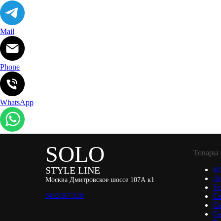
Mail
Phone
WhatsApp
SOLO
Товары 
STYLE LINE
Ш
Л
Москва Дмитровское шоссе 107А к1
Уп
84951977330
С
С
Св