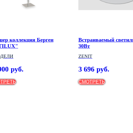
шер коллекция Берген
Встраиваемый светил
TILUX"
30Вт
ОДЕЛИ
ZENIT
900
3 696
руб.
руб.
ТРЕТЬ
СМОТРЕТЬ