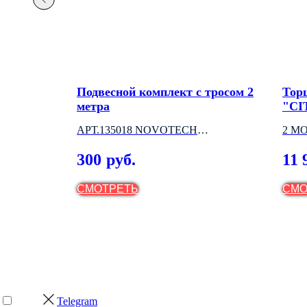
ECANO
Подвесной комплект с тросом 2
Тор
метра
"CI
АРТ.135018 NOVOTECH
2 М
(ВЕНГРИЯ)
300
11 
руб.
СМОТРЕТЬ
СМО
Telegram