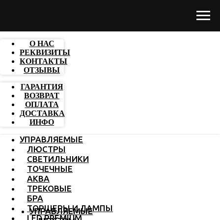
О НАС
РЕКВИЗИТЫ
КОНТАКТЫ
ОТЗЫВЫ
ГАРАНТИЯ
ВОЗВРАТ
ОПЛАТА
ДОСТАВКА
ИНФО
УПРАВЛЯЕМЫЕ
ЛЮСТРЫ
СВЕТИЛЬНИКИ
ТОЧЕЧНЫЕ
АКВА
ТРЕКОВЫЕ
БРА
ТОРШЕРЫ И ЛАМПЫ
УПРАВЛЯЕМЫЕ
LED PREMIUM