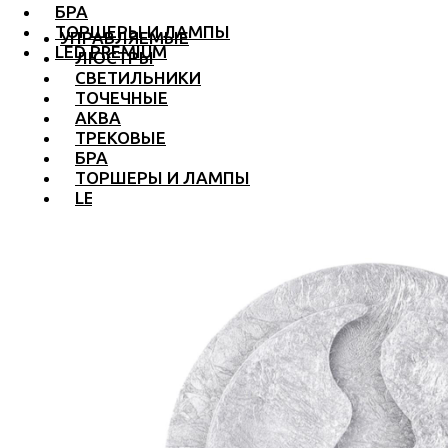
БРА
ТОРШЕРЫ И ЛАМПЫ
УПРАВЛЯЕМЫЕ
LED PREMIUM
ЛЮСТРЫ
СВЕТИЛЬНИКИ
ТОЧЕЧНЫЕ
АКВА
ТРЕКОВЫЕ
БРА
ТОРШЕРЫ И ЛАМПЫ
LED PREMIUM