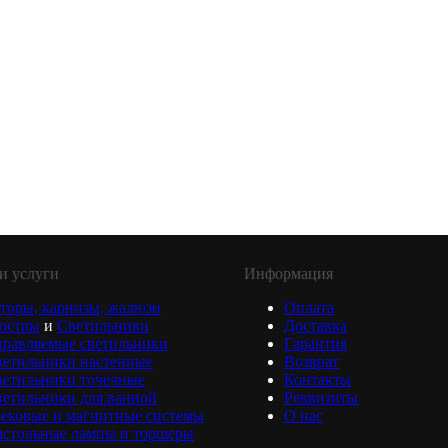
и услуги
Информация
торы, карнизы, жалюзи
Оплата
юстры
и
Светильники
Доставка
равляемые светильники
Гарантия
ветильники настенные
Возврат
ветильники точечные
Контакты
етильники для ванной
Реквизиты
ековые и магнитные системы
О нас
астольные лампы и торшеры