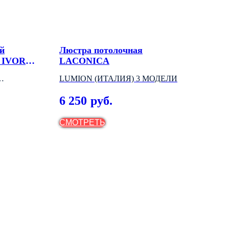
й
Люстра потолочная
Нас
к IVORY
LACONICA
АРТ
LUMION (ИТАЛИЯ) 3 МОДЕЛИ
(ИТ
3 
6 250
руб.
Out o
СМОТРЕТЬ
СМ