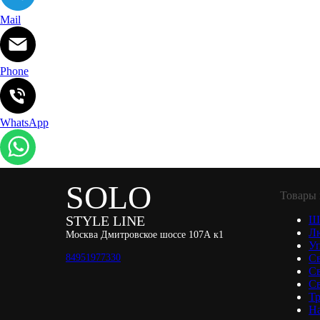
Mail
Phone
WhatsApp
SOLO
Товары 
STYLE LINE
Ш
Л
Москва Дмитровское шоссе 107А к1
Уп
84951977330
С
С
Св
Тр
Н