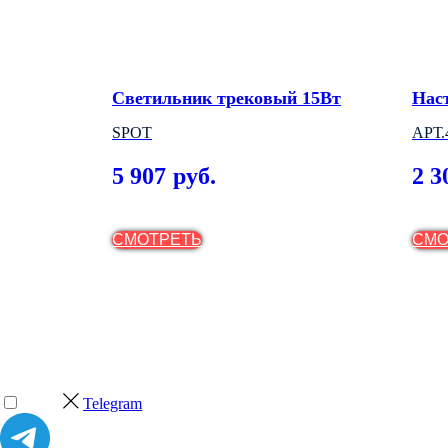
й
Светильник трековый 15Вт
Нас
SPOT
АРТ.
5 907
2 3
руб.
СМОТРЕТЬ
СМО
Telegram