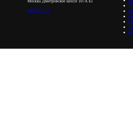
Л
Москва Дмитровское шоссе 107А к1
Уп
84951977330
С
С
Св
Тр
Н