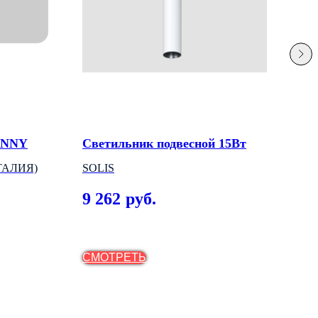
ENNY
Светильник подвесной 15Вт
Сое
одн
ИТАЛИЯ)
SOLIS
АРТ
9 262
руб.
(ВЕ
41
СМОТРЕТЬ
СМ