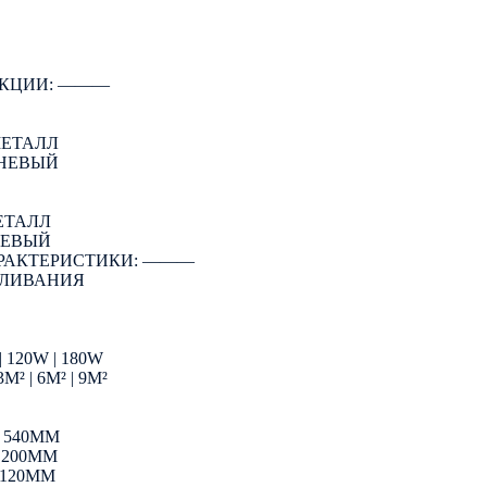
КЦИИ: ―――
МЕТАЛЛ
ЧНЕВЫЙ
ЕТАЛЛ
НЕВЫЙ
РАКТЕРИСТИКИ: ―――
АЛИВАНИЯ
120W | 180W
 | 6М² | 9М²
| 540ММ
 200ММ
 120ММ