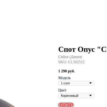
Cпот Опус "
Citilux (Дания)
SKU:
CL502512
1 290
руб.
Модель
Цвет
КУПИТЬ