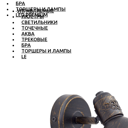
БРА
ТОРШЕРЫ И ЛАМПЫ
УПРАВЛЯЕМЫЕ
LED PREMIUM
ЛЮСТРЫ
СВЕТИЛЬНИКИ
ТОЧЕЧНЫЕ
АКВА
ТРЕКОВЫЕ
БРА
ТОРШЕРЫ И ЛАМПЫ
LED PREMIUM