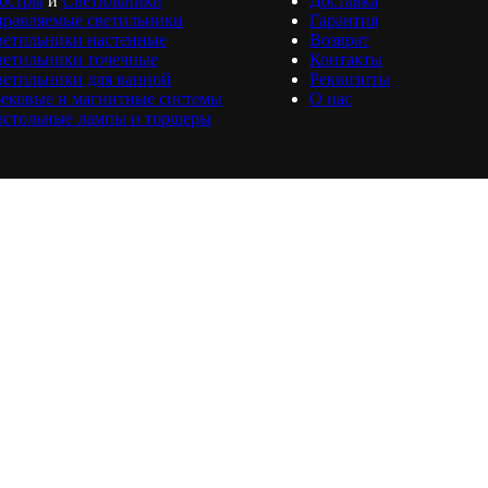
юстры
и
Светильники
Доставка
равляемые светильники
Гарантия
ветильники настенные
Возврат
ветильники точечные
Контакты
етильники для ванной
Реквизиты
ековые и магнитные системы
О нас
астольные лампы и торшеры