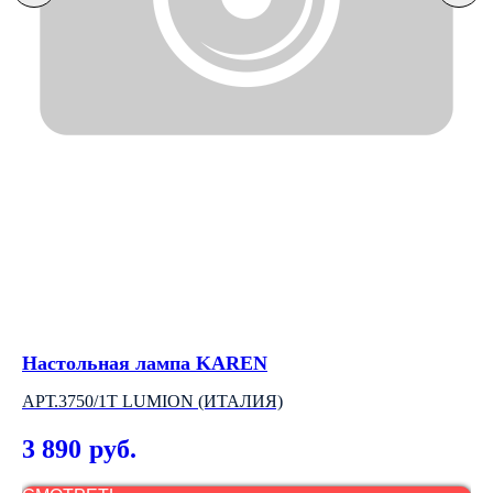
Настольная лампа KAREN
Лю
АРТ.3750/1T LUMION (ИТАЛИЯ)
LU
3 890
5
руб.