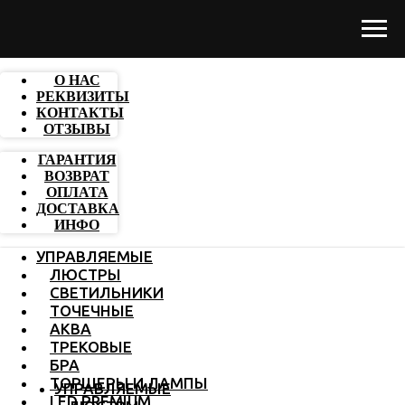
О НАС
РЕКВИЗИТЫ
КОНТАКТЫ
ОТЗЫВЫ
ГАРАНТИЯ
ВОЗВРАТ
ОПЛАТА
ДОСТАВКА
ИНФО
УПРАВЛЯЕМЫЕ
ЛЮСТРЫ
СВЕТИЛЬНИКИ
ТОЧЕЧНЫЕ
АКВА
ТРЕКОВЫЕ
БРА
ТОРШЕРЫ И ЛАМПЫ
УПРАВЛЯЕМЫЕ
LED PREMIUM