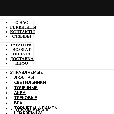
О НАС
РЕКВИЗИТЫ
КОНТАКТЫ
ОТЗЫВЫ
ГАРАНТИЯ
ВОЗВРАТ
ОПЛАТА
ДОСТАВКА
ИНФО
УПРАВЛЯЕМЫЕ
ЛЮСТРЫ
СВЕТИЛЬНИКИ
ТОЧЕЧНЫЕ
АКВА
ТРЕКОВЫЕ
БРА
ТОРШЕРЫ И ЛАМПЫ
УПРАВЛЯЕМЫЕ
LED PREMIUM