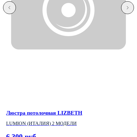
Люстра потолочная LIZBETH
По
LUMION (ИТАЛИЯ) 2 МОДЕЛИ
4
6 300
5
руб.