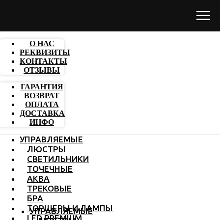
О НАС
РЕКВИЗИТЫ
КОНТАКТЫ
ОТЗЫВЫ
ГАРАНТИЯ
ВОЗВРАТ
ОПЛАТА
ДОСТАВКА
ИНФО
УПРАВЛЯЕМЫЕ
ЛЮСТРЫ
СВЕТИЛЬНИКИ
ТОЧЕЧНЫЕ
АКВА
ТРЕКОВЫЕ
БРА
ТОРШЕРЫ И ЛАМПЫ
УПРАВЛЯЕМЫЕ
LED PREMIUM