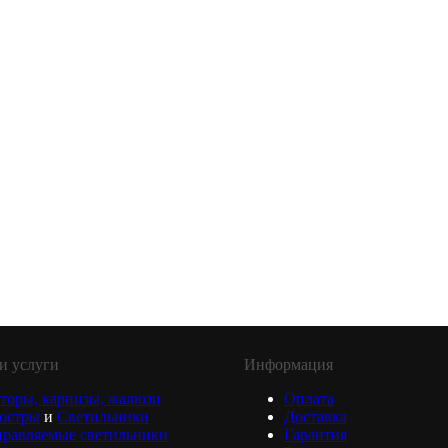
и услуги
Информация
торы, карнизы, жалюзи
Оплата
юстры
и
Светильники
Доставка
равляемые светильники
Гарантия