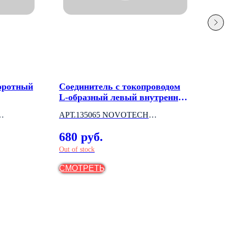
оротный
Соединитель с токопроводом
Вст
L-образный левый внутренний
све
для трёхфазного шинопровода
АРТ.135065 NOVOTECH
NOV
(ВЕНГРИЯ)
МО
680
7 
руб.
Out of stock
СМОТРЕТЬ
СМ