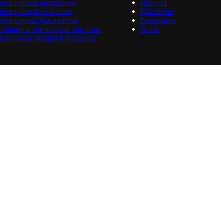
ветильники настенные
Возврат
ветильники точечные
Контакты
етильники для ванной
Реквизиты
ековые и магнитные системы
О нас
астольные лампы и торшеры