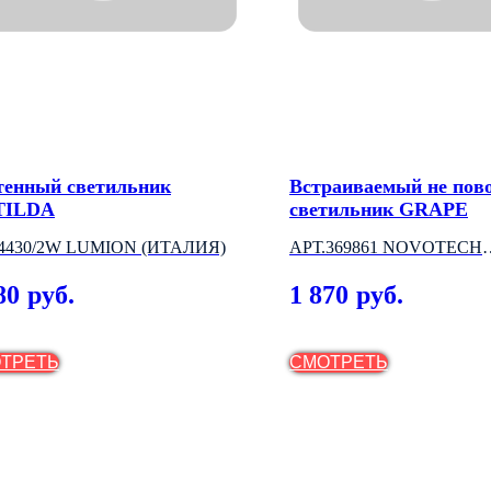
тенный светильник
Встраиваемый не пов
TILDA
светильник GRAPE
4430/2W LUMION (ИТАЛИЯ)
АРТ.369861 NOVOTECH
(ВЕНГРИЯ)
80
1 870
руб.
руб.
ТРЕТЬ
СМОТРЕТЬ