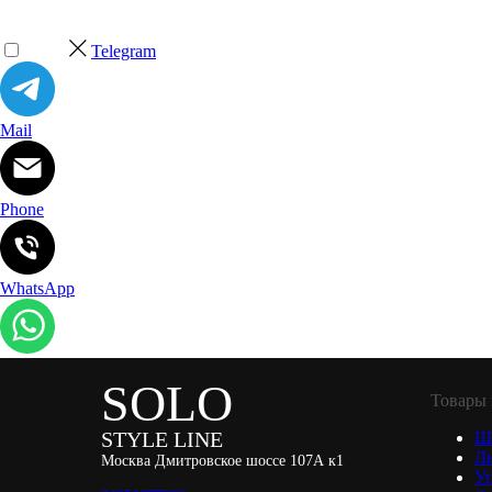
Telegram
Mail
Phone
WhatsApp
SOLO
Товары 
STYLE LINE
Ш
Л
Москва Дмитровское шоссе 107А к1
Уп