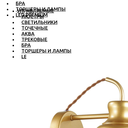
БРА
ТОРШЕРЫ И ЛАМПЫ
УПРАВЛЯЕМЫЕ
LED PREMIUM
ЛЮСТРЫ
СВЕТИЛЬНИКИ
ТОЧЕЧНЫЕ
АКВА
ТРЕКОВЫЕ
БРА
ТОРШЕРЫ И ЛАМПЫ
LED PREMIUM