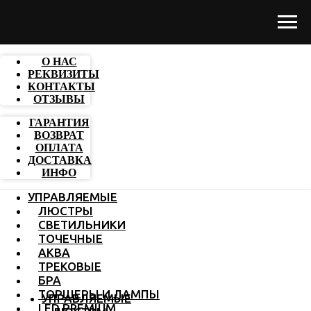
О НАС
РЕКВИЗИТЫ
КОНТАКТЫ
ОТЗЫВЫ
ГАРАНТИЯ
ВОЗВРАТ
ОПЛАТА
ДОСТАВКА
ИНФО
УПРАВЛЯЕМЫЕ
ЛЮСТРЫ
СВЕТИЛЬНИКИ
ТОЧЕЧНЫЕ
АКВА
ТРЕКОВЫЕ
БРА
ТОРШЕРЫ И ЛАМПЫ
УПРАВЛЯЕМЫЕ
LED PREMIUM