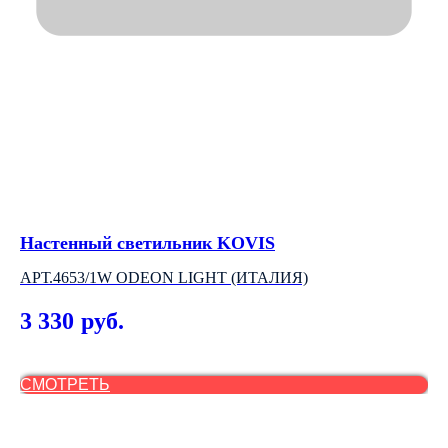
Настенный светильник KOVIS
На
G
АРТ.4653/1W ODEON LIGHT (ИТАЛИЯ)
АР
3 330
руб.
6
СМОТРЕТЬ
С