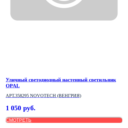
Уличный светодиодный настенный светильник
Од
OPAL
АР
АРТ.358295 NOVOTECH (ВЕНГРИЯ)
1
1 050
руб.
Out
СМОТРЕТЬ
С