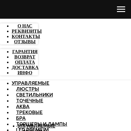
О НАС
РЕКВИЗИТЫ
КОНТАКТЫ
ОТЗЫВЫ
ГАРАНТИЯ
ВОЗВРАТ
ОПЛАТА
ДОСТАВКА
ИНФО
УПРАВЛЯЕМЫЕ
ЛЮСТРЫ
СВЕТИЛЬНИКИ
ТОЧЕЧНЫЕ
АКВА
ТРЕКОВЫЕ
БРА
ТОРШЕРЫ И ЛАМПЫ
УПРАВЛЯЕМЫЕ
LED PREMIUM