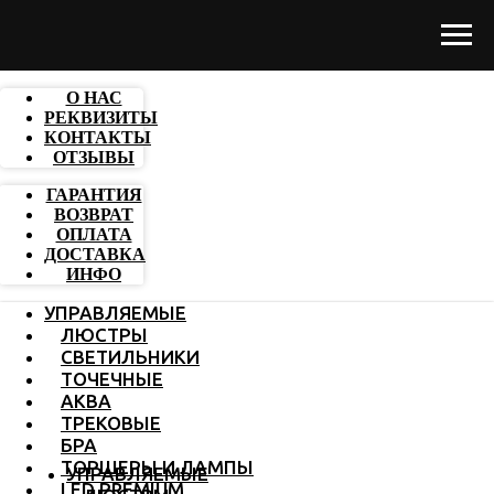
О НАС
РЕКВИЗИТЫ
КОНТАКТЫ
ОТЗЫВЫ
ГАРАНТИЯ
ВОЗВРАТ
ОПЛАТА
ДОСТАВКА
ИНФО
УПРАВЛЯЕМЫЕ
ЛЮСТРЫ
СВЕТИЛЬНИКИ
ТОЧЕЧНЫЕ
АКВА
ТРЕКОВЫЕ
БРА
ТОРШЕРЫ И ЛАМПЫ
УПРАВЛЯЕМЫЕ
LED PREMIUM