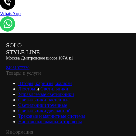
WhatsApp
SOLO
STYLE LINE
Москва Дмитровское шоссе 107А к1
84951977330
Товары и услуги
Шторы, карнизы, жалюзи
Люстры
и
Светильники
Управляемые светильники
Светильники настенные
Светильники точечные
Светильники для ванной
Трековые и магнитные системы
Настольные лампы и торшеры
Информация