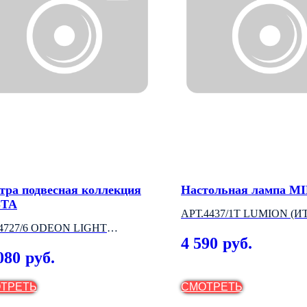
тра подвесная коллекция
Настольная лампа M
STA
АРТ.4437/1T LUMION (
4727/6 ODEON LIGHT
4 590
руб.
АЛИЯ)
080
руб.
ТРЕТЬ
СМОТРЕТЬ