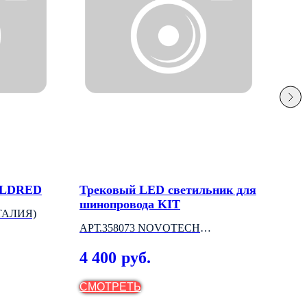
ILDRED
Трековый LED светильник для
Вст
шинопровода KIT
ИТАЛИЯ)
AQ
АРТ.358073 NOVOTECH
2 
(ВЕНГРИЯ)
4 400
руб.
СМОТРЕТЬ
СМ