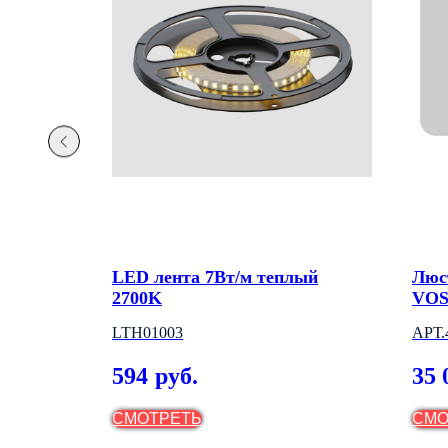
к FARO
LED лента 7Вт/м теплый
Люс
2700K
VO
GHT
LTH01003
АРТ.
(ИТ
594
35 
руб.
СМОТРЕТЬ
СМО