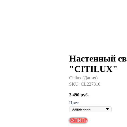
Настенный св
"CITILUX"
Citilux (Дания)
SKU:
CL227310
3 490
руб.
Цвет
КУПИТЬ