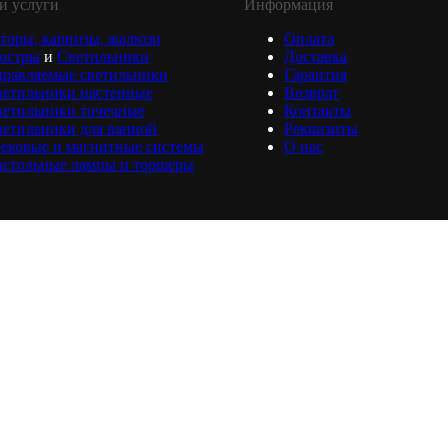
и услуги
Информация
торы, карнизы, жалюзи
Оплата
юстры
и
Светильники
Доставка
равляемые светильники
Гарантия
ветильники настенные
Возврат
ветильники точечные
Контакты
етильники для ванной
Реквизиты
ековые и магнитные системы
О нас
астольные лампы и торшеры