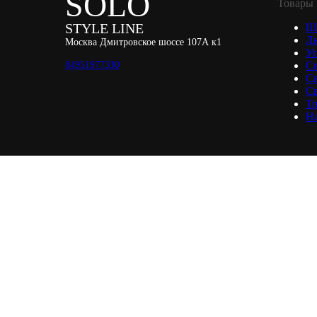
SOLO
Товары 
STYLE LINE
Ш
Л
Москва Дмитровское шоссе 107А к1
Уп
84951977330
С
С
Св
Тр
Н