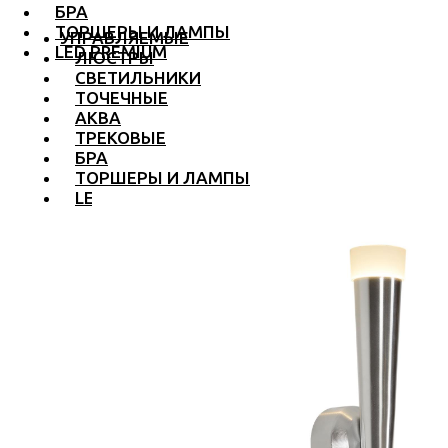
БРА
ТОРШЕРЫ И ЛАМПЫ
УПРАВЛЯЕМЫЕ
LED PREMIUM
ЛЮСТРЫ
СВЕТИЛЬНИКИ
ТОЧЕЧНЫЕ
АКВА
ТРЕКОВЫЕ
БРА
ТОРШЕРЫ И ЛАМПЫ
LED PREMIUM