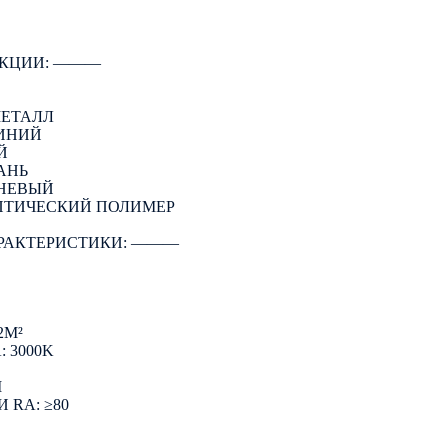
КЦИИ: ―――
МЕТАЛЛ
ИНИЙ
Й
АНЬ
ЧНЕВЫЙ
ПТИЧЕСКИЙ ПОЛИМЕР
РАКТЕРИСТИКИ: ―――
2М²
 3000K
M
 RA: ≥80