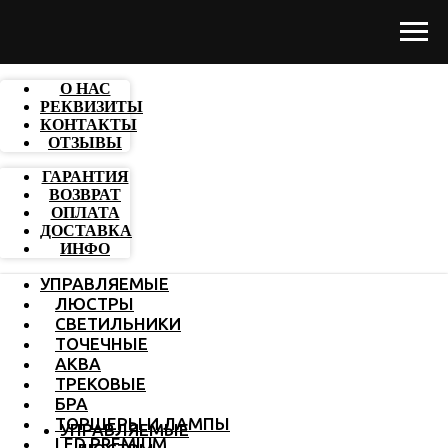
О НАС
РЕКВИЗИТЫ
КОНТАКТЫ
ОТЗЫВЫ
ГАРАНТИЯ
ВОЗВРАТ
ОПЛАТА
ДОСТАВКА
ИНФО
УПРАВЛЯЕМЫЕ
ЛЮСТРЫ
СВЕТИЛЬНИКИ
ТОЧЕЧНЫЕ
АКВА
ТРЕКОВЫЕ
БРА
ТОРШЕРЫ И ЛАМПЫ
УПРАВЛЯЕМЫЕ
LED PREMIUM