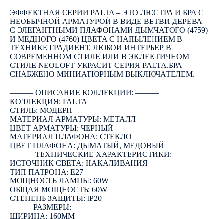
OUT OF STOCK
ЭФФЕКТНАЯ СЕРИИ PALTA – ЭТО ЛЮСТРА И БРА С
НЕОБЫЧНОЙ АРМАТУРОЙ В ВИДЕ ВЕТВИ ДЕРЕВА
С ЭЛЕГАНТНЫМИ ПЛАФОНАМИ ДЫМЧАТОГО (4759)
И МЕДНОГО (4760) ЦВЕТА С НАПЫЛЕНИЕМ В
ТЕХНИКЕ ГРАДИЕНТ. ЛЮБОЙ ИНТЕРЬЕР В
СОВРЕМЕННОМ СТИЛЕ ИЛИ В ЭКЛЕКТИЧНОМ
СТИЛЕ NEOLOFT УКРАСИТ СЕРИЯ PALTA.БРА
СНАБЖЕНО МИНИАТЮРНЫМ ВЫКЛЮЧАТЕЛЕМ.
――― ОПИСАНИЕ КОЛЛЕКЦИИ: ―――
КОЛЛЕКЦИЯ: PALTA
СТИЛЬ: МОДЕРН
МАТЕРИАЛ АРМАТУРЫ: МЕТАЛЛ
ЦВЕТ АРМАТУРЫ: ЧЕРНЫЙ
МАТЕРИАЛ ПЛАФОНА: СТЕКЛО
ЦВЕТ ПЛАФОНА: ДЫМАТЫЙ, МЕДОВЫЙ
――― ТЕХНИЧЕСКИЕ ХАРАКТЕРИСТИКИ: ―――
ИСТОЧНИК СВЕТА: НАКАЛИВАНИЯ
ТИП ПАТРОНА: E27
МОЩНОСТЬ ЛАМПЫ: 60W
ОБЩАЯ МОЩНОСТЬ: 60W
СТЕПЕНЬ ЗАЩИТЫ: IP20
―――РАЗМЕРЫ: ―――
ШИРИНА: 160ММ