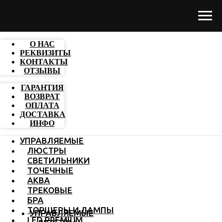
О НАС
РЕКВИЗИТЫ
КОНТАКТЫ
ОТЗЫВЫ
ГАРАНТИЯ
ВОЗВРАТ
ОПЛАТА
ДОСТАВКА
ИНФО
УПРАВЛЯЕМЫЕ
ЛЮСТРЫ
СВЕТИЛЬНИКИ
ТОЧЕЧНЫЕ
АКВА
ТРЕКОВЫЕ
БРА
ТОРШЕРЫ И ЛАМПЫ
УПРАВЛЯЕМЫЕ
LED PREMIUM