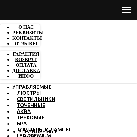
О НАС
РЕКВИЗИТЫ
КОНТАКТЫ
ОТЗЫВЫ
ГАРАНТИЯ
ВОЗВРАТ
ОПЛАТА
ДОСТАВКА
ИНФО
УПРАВЛЯЕМЫЕ
ЛЮСТРЫ
СВЕТИЛЬНИКИ
ТОЧЕЧНЫЕ
АКВА
ТРЕКОВЫЕ
БРА
ТОРШЕРЫ И ЛАМПЫ
УПРАВЛЯЕМЫЕ
LED PREMIUM