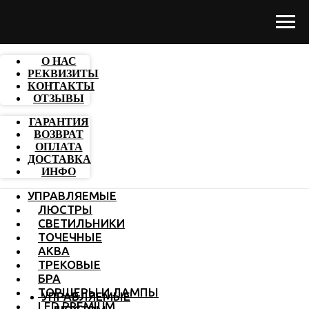
О НАС
РЕКВИЗИТЫ
КОНТАКТЫ
ОТЗЫВЫ
ГАРАНТИЯ
ВОЗВРАТ
ОПЛАТА
ДОСТАВКА
ИНФО
УПРАВЛЯЕМЫЕ
ЛЮСТРЫ
СВЕТИЛЬНИКИ
ТОЧЕЧНЫЕ
АКВА
ТРЕКОВЫЕ
БРА
ТОРШЕРЫ И ЛАМПЫ
УПРАВЛЯЕМЫЕ
LED PREMIUM