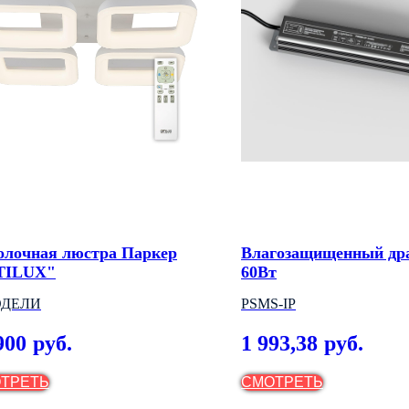
олочная люстра Паркер
Влагозащищенный др
TILUX"
60Вт
ОДЕЛИ
PSMS-IP
900
1 993,38
руб.
руб.
ТРЕТЬ
СМОТРЕТЬ