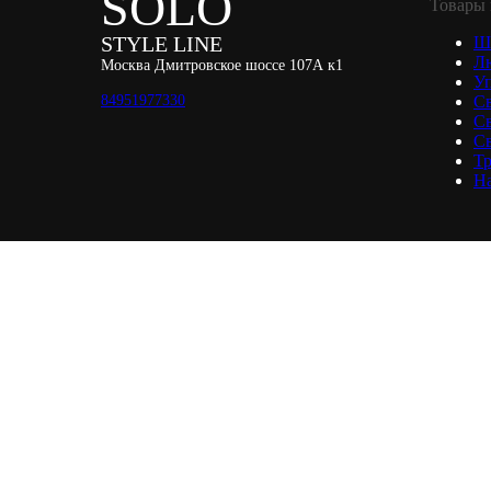
SOLO
Товары 
STYLE LINE
Ш
Л
Москва Дмитровское шоссе 107А к1
Уп
84951977330
С
С
Св
Тр
Н