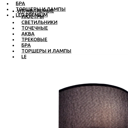
БРА
ТОРШЕРЫ И ЛАМПЫ
УПРАВЛЯЕМЫЕ
LED PREMIUM
ЛЮСТРЫ
СВЕТИЛЬНИКИ
ТОЧЕЧНЫЕ
АКВА
ТРЕКОВЫЕ
БРА
ТОРШЕРЫ И ЛАМПЫ
LED PREMIUM