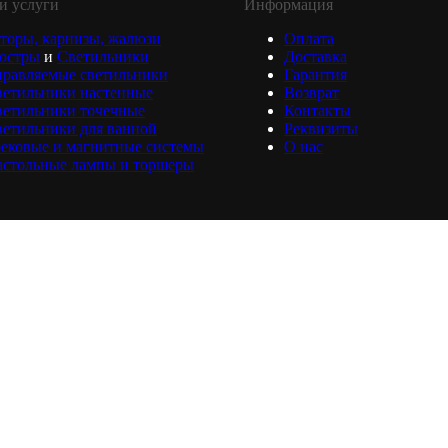
и услуги
Информация
торы, карнизы, жалюзи
Оплата
юстры
и
Светильники
Доставка
равляемые светильники
Гарантия
ветильники настенные
Возврат
ветильники точечные
Контакты
етильники для ванной
Реквизиты
ековые и магнитные системы
О нас
астольные лампы и торшеры