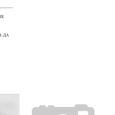
: ―――
ЫЕ
: ДА