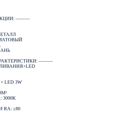
КЦИИ: ―――
МЕТАЛЛ
 МАТОВЫЙ
А
КАНЬ
Й
РАКТЕРИСТИКИ: ―――
АЛИВАНИЯ+LED
+ LED 3W
3М²
 3000K
 RA: ≥80