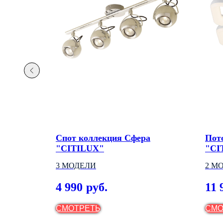
MIEKO
Спот коллекция Сфера
Пот
"CITILUX"
"CI
ОДЕЛИ
3 МОДЕЛИ
2 М
4 990
11 
руб.
СМОТРЕТЬ
СМО