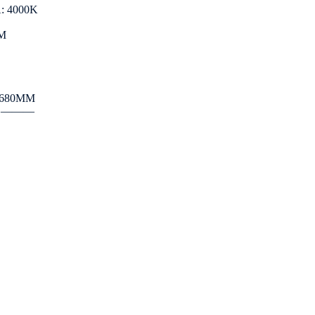
 4000K
M
680ММ
: ―――