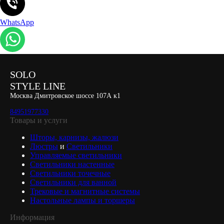
WhatsApp
SOLO
STYLE LINE
Москва Дмитровское шоссе 107А к1
84951977330
Товары и услуги
Шторы, карнизы, жалюзи
Люстры
и
Светильники
Управляемые светильники
Светильники настенные
Светильники точечные
Светильники для ванной
Трековые и магнитные системы
Настольные лампы и торшеры
Информация