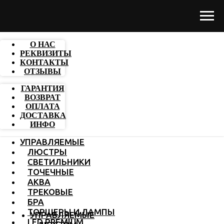
О НАС
РЕКВИЗИТЫ
КОНТАКТЫ
ОТЗЫВЫ
ГАРАНТИЯ
ВОЗВРАТ
ОПЛАТА
ДОСТАВКА
ИНФО
УПРАВЛЯЕМЫЕ
ЛЮСТРЫ
СВЕТИЛЬНИКИ
ТОЧЕЧНЫЕ
АКВА
ТРЕКОВЫЕ
БРА
ТОРШЕРЫ И ЛАМПЫ
УПРАВЛЯЕМЫЕ
LED PREMIUM