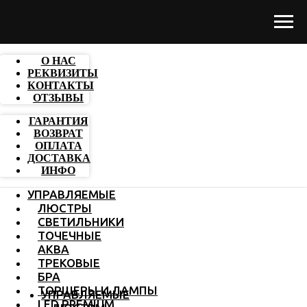
О НАС
РЕКВИЗИТЫ
КОНТАКТЫ
ОТЗЫВЫ
ГАРАНТИЯ
ВОЗВРАТ
ОПЛАТА
ДОСТАВКА
ИНФО
УПРАВЛЯЕМЫЕ
ЛЮСТРЫ
СВЕТИЛЬНИКИ
ТОЧЕЧНЫЕ
АКВА
ТРЕКОВЫЕ
БРА
ТОРШЕРЫ И ЛАМПЫ
УПРАВЛЯЕМЫЕ
LED PREMIUM