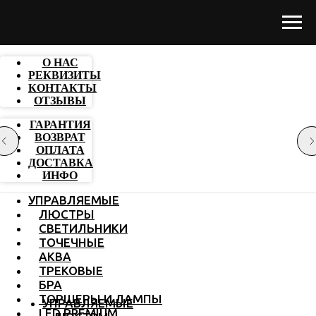
О НАС
РЕКВИЗИТЫ
КОНТАКТЫ
ОТЗЫВЫ
ГАРАНТИЯ
ВОЗВРАТ
ОПЛАТА
ДОСТАВКА
ИНФО
УПРАВЛЯЕМЫЕ
ЛЮСТРЫ
СВЕТИЛЬНИКИ
ТОЧЕЧНЫЕ
АКВА
ТРЕКОВЫЕ
БРА
ТОРШЕРЫ И ЛАМПЫ
УПРАВЛЯЕМЫЕ
LED PREMIUM