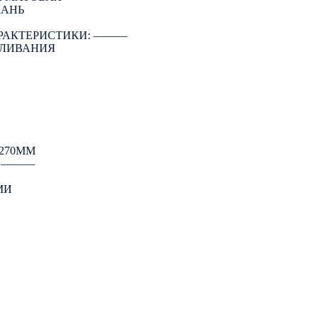
КАНЬ
РАКТЕРИСТИКИ: ―――
АЛИВАНИЯ
270ММ
: ―――
МИ