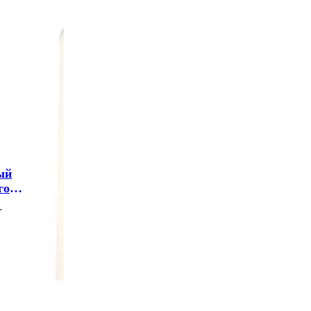
ый
го