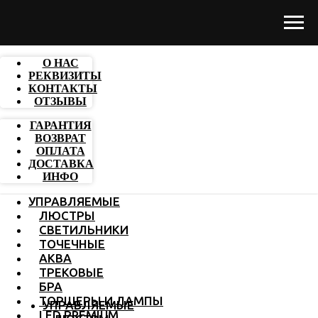
О НАС
РЕКВИЗИТЫ
КОНТАКТЫ
ОТЗЫВЫ
ГАРАНТИЯ
ВОЗВРАТ
ОПЛАТА
ДОСТАВКА
ИНФО
УПРАВЛЯЕМЫЕ
ЛЮСТРЫ
СВЕТИЛЬНИКИ
ТОЧЕЧНЫЕ
АКВА
ТРЕКОВЫЕ
БРА
ТОРШЕРЫ И ЛАМПЫ
УПРАВЛЯЕМЫЕ
LED PREMIUM