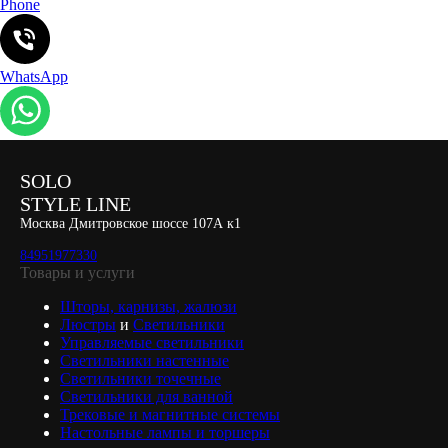
Phone
WhatsApp
SOLO
STYLE LINE
Москва Дмитровское шоссе 107А к1
84951977330
Товары и услуги
Шторы, карнизы, жалюзи
Люстры
и
Светильники
Управляемые светильники
Светильники настенные
Светильники точечные
Светильники для ванной
Трековые и магнитные системы
Настольные лампы и торшеры