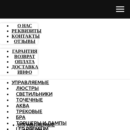
О НАС
РЕКВИЗИТЫ
КОНТАКТЫ
ОТЗЫВЫ
ГАРАНТИЯ
ВОЗВРАТ
ОПЛАТА
ДОСТАВКА
ИНФО
УПРАВЛЯЕМЫЕ
ЛЮСТРЫ
СВЕТИЛЬНИКИ
ТОЧЕЧНЫЕ
АКВА
ТРЕКОВЫЕ
БРА
ТОРШЕРЫ И ЛАМПЫ
УПРАВЛЯЕМЫЕ
LED PREMIUM