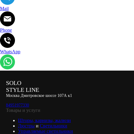
Mail
Phone
WhatsApp
SOLO
STYLE LINE
Москва Дмитровское шоссе 107А к1
84951977330
Товары и услуги
Шторы, карнизы, жалюзи
Люстры
и
Светильники
Управляемые светильники