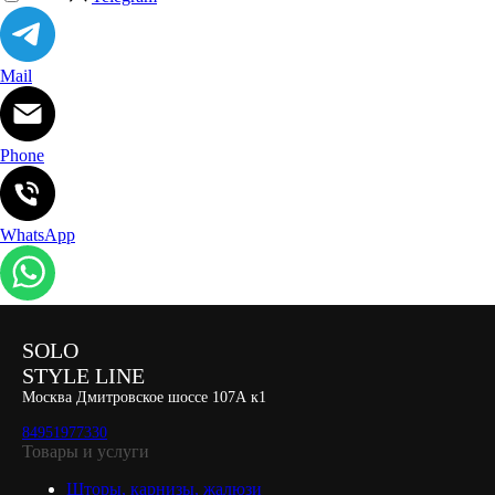
Mail
Phone
WhatsApp
SOLO
STYLE LINE
Москва Дмитровское шоссе 107А к1
84951977330
Товары и услуги
Шторы, карнизы, жалюзи