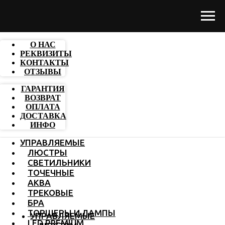
О НАС
РЕКВИЗИТЫ
КОНТАКТЫ
ОТЗЫВЫ
ГАРАНТИЯ
ВОЗВРАТ
ОПЛАТА
ДОСТАВКА
ИНФО
УПРАВЛЯЕМЫЕ
ЛЮСТРЫ
СВЕТИЛЬНИКИ
ТОЧЕЧНЫЕ
АКВА
ТРЕКОВЫЕ
БРА
ТОРШЕРЫ И ЛАМПЫ
УПРАВЛЯЕМЫЕ
LED PREMIUM