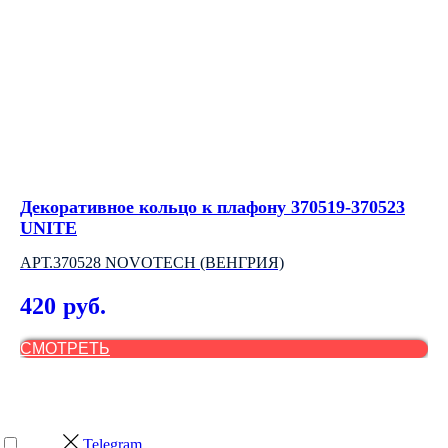
Декоративное кольцо к плафону 370519-370523
Од
UNITE
АР
АРТ.370528 NOVOTECH (ВЕНГРИЯ)
9
420
руб.
СМОТРЕТЬ
С
Telegram