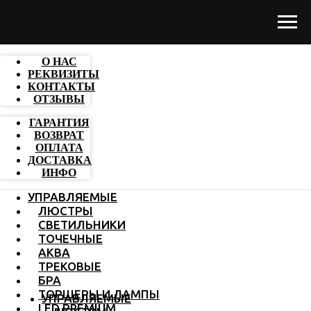
О НАС
РЕКВИЗИТЫ
КОНТАКТЫ
ОТЗЫВЫ
ГАРАНТИЯ
ВОЗВРАТ
ОПЛАТА
ДОСТАВКА
ИНФО
УПРАВЛЯЕМЫЕ
ЛЮСТРЫ
СВЕТИЛЬНИКИ
ТОЧЕЧНЫЕ
АКВА
ТРЕКОВЫЕ
БРА
ТОРШЕРЫ И ЛАМПЫ
УПРАВЛЯЕМЫЕ
LED PREMIUM