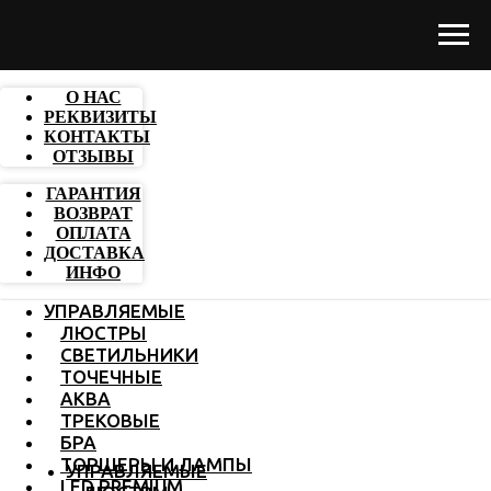
О НАС
РЕКВИЗИТЫ
КОНТАКТЫ
ОТЗЫВЫ
ГАРАНТИЯ
ВОЗВРАТ
ОПЛАТА
ДОСТАВКА
ИНФО
УПРАВЛЯЕМЫЕ
ЛЮСТРЫ
СВЕТИЛЬНИКИ
ТОЧЕЧНЫЕ
АКВА
ТРЕКОВЫЕ
БРА
ТОРШЕРЫ И ЛАМПЫ
УПРАВЛЯЕМЫЕ
LED PREMIUM