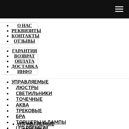
О НАС
РЕКВИЗИТЫ
КОНТАКТЫ
ОТЗЫВЫ
ГАРАНТИЯ
ВОЗВРАТ
ОПЛАТА
ДОСТАВКА
ИНФО
УПРАВЛЯЕМЫЕ
ЛЮСТРЫ
СВЕТИЛЬНИКИ
ТОЧЕЧНЫЕ
АКВА
ТРЕКОВЫЕ
БРА
ТОРШЕРЫ И ЛАМПЫ
УПРАВЛЯЕМЫЕ
LED PREMIUM