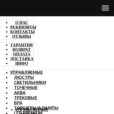
О НАС
РЕКВИЗИТЫ
КОНТАКТЫ
ОТЗЫВЫ
ГАРАНТИЯ
ВОЗВРАТ
ОПЛАТА
ДОСТАВКА
ИНФО
УПРАВЛЯЕМЫЕ
ЛЮСТРЫ
СВЕТИЛЬНИКИ
ТОЧЕЧНЫЕ
АКВА
ТРЕКОВЫЕ
БРА
ТОРШЕРЫ И ЛАМПЫ
УПРАВЛЯЕМЫЕ
LED PREMIUM