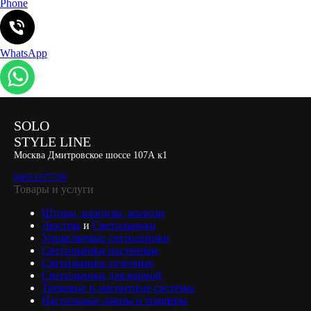
Phone
WhatsApp
SOLO
STYLE LINE
Москва Дмитровское шоссе 107А к1
84951977330
Товары и услуги
Шторы, карнизы, жалюзи
Люстры
и
Светильники
Управляемые светильники
Светильники настенные
Светильники точечные
Светильники для ванной
Трековые и магнитные системы
Настольные лампы и торшеры