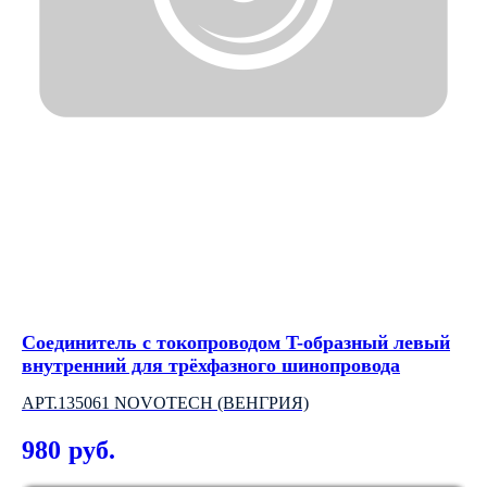
Соединитель с токопроводом T-образный левый
Вс
внутренний для трёхфазного шинопровода
NO
АРТ.135061 NOVOTECH (ВЕНГРИЯ)
3
980
руб.