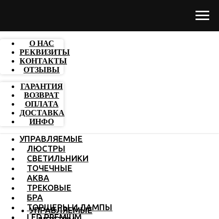
О НАС
РЕКВИЗИТЫ
КОНТАКТЫ
ОТЗЫВЫ
ГАРАНТИЯ
ВОЗВРАТ
ОПЛАТА
ДОСТАВКА
ИНФО
УПРАВЛЯЕМЫЕ
ЛЮСТРЫ
СВЕТИЛЬНИКИ
ТОЧЕЧНЫЕ
АКВА
ТРЕКОВЫЕ
БРА
ТОРШЕРЫ И ЛАМПЫ
УПРАВЛЯЕМЫЕ
LED PREMIUM