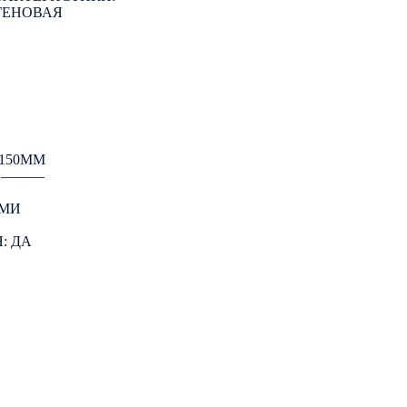
ГЕНОВАЯ
150ММ
: ―――
АМИ
: ДА