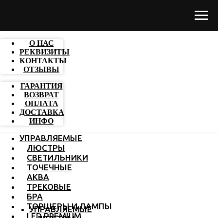
О НАС
РЕКВИЗИТЫ
КОНТАКТЫ
ОТЗЫВЫ
ГАРАНТИЯ
ВОЗВРАТ
ОПЛАТА
ДОСТАВКА
ИНФО
УПРАВЛЯЕМЫЕ
ЛЮСТРЫ
СВЕТИЛЬНИКИ
ТОЧЕЧНЫЕ
АКВА
ТРЕКОВЫЕ
БРА
ТОРШЕРЫ И ЛАМПЫ
УПРАВЛЯЕМЫЕ
LED PREMIUM