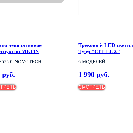
ьцо декоративное
Трековый LED свети
структор METIS
Тубус"CITILUX"
.357591 NOVOTECH
6 МОДЕЛЕЙ
НГРИЯ)
1 990
руб.
руб.
ТРЕТЬ
СМОТРЕТЬ