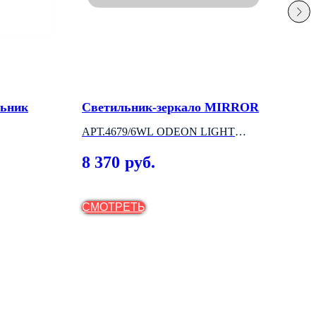
льник
Светильник-зеркало MIRROR
Вст
АРТ.4679/6WL ODEON LIGHT
ALT
(ИТАЛИЯ)
8 370
1 
руб.
СМОТРЕТЬ
СМ