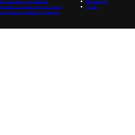
етильники для ванной
Реквизиты
ековые и магнитные системы
О нас
астольные лампы и торшеры