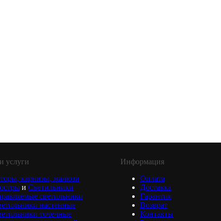
и услуги
Информация
торы, карнизы, жалюзи
Оплата
юстры
и
Светильники
Доставка
равляемые светильники
Гарантия
ветильники настенные
Возврат
ветильники точечные
Контакты