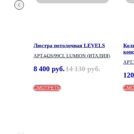
й
Люстра потолочная LEVELS
Кол
кон
АРТ.4426/99CL LUMION (ИТАЛИЯ)
АРТ
8 400
14 130
руб.
руб.
(ВЕ
120
СМОТРЕТЬ
СМО