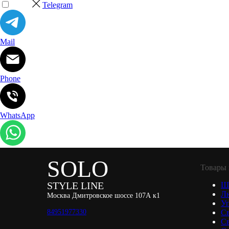
Telegram
Mail
Phone
WhatsApp
SOLO
Товары 
STYLE LINE
Ш
Л
Москва Дмитровское шоссе 107А к1
Уп
84951977330
С
С