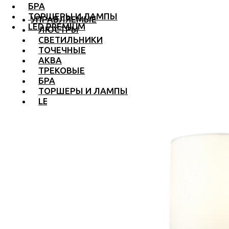
БРА
ТОРШЕРЫ И ЛАМПЫ
УПРАВЛЯЕМЫЕ
LED PREMIUM
ЛЮСТРЫ
СВЕТИЛЬНИКИ
ТОЧЕЧНЫЕ
АКВА
ТРЕКОВЫЕ
БРА
ТОРШЕРЫ И ЛАМПЫ
LED PREMIUM