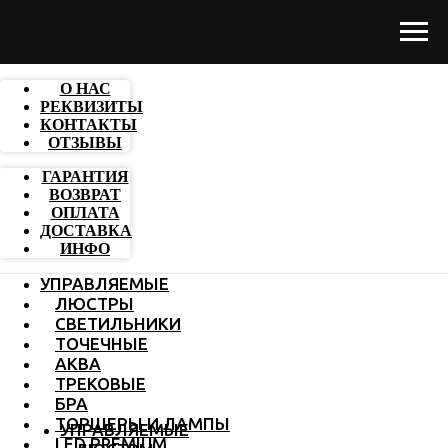
О НАС
РЕКВИЗИТЫ
КОНТАКТЫ
ОТЗЫВЫ
ГАРАНТИЯ
ВОЗВРАТ
ОПЛАТА
ДОСТАВКА
ИНФО
УПРАВЛЯЕМЫЕ
ЛЮСТРЫ
СВЕТИЛЬНИКИ
ТОЧЕЧНЫЕ
АКВА
ТРЕКОВЫЕ
БРА
ТОРШЕРЫ И ЛАМПЫ
УПРАВЛЯЕМЫЕ
LED PREMIUM