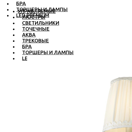
БРА
ТОРШЕРЫ И ЛАМПЫ
УПРАВЛЯЕМЫЕ
LED PREMIUM
ЛЮСТРЫ
СВЕТИЛЬНИКИ
ТОЧЕЧНЫЕ
АКВА
ТРЕКОВЫЕ
БРА
ТОРШЕРЫ И ЛАМПЫ
LED PREMIUM