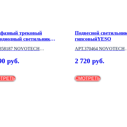
хфазный трековый
Подвесной светильни
тодиодный светильник
гипсовыйYESO
R
.358187 NOVOTECH
АРТ.370464 NOVOTECH
НГРИЯ)
(ВЕНГРИЯ)
90
2 720
руб.
руб.
ТРЕТЬ
СМОТРЕТЬ