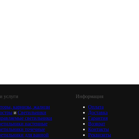
и услуги
Информация
торы, карнизы, жалюзи
Оплата
юстры
и
Светильники
Доставка
равляемые светильники
Гарантия
ветильники настенные
Возврат
ветильники точечные
Контакты
етильники для ванной
Реквизиты