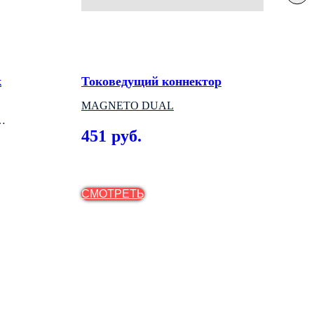
к
Токоведущий коннектор
Вст
све
MAGNETO DUAL
NOV
451
руб.
МО
1 
СМОТРЕТЬ
СМ