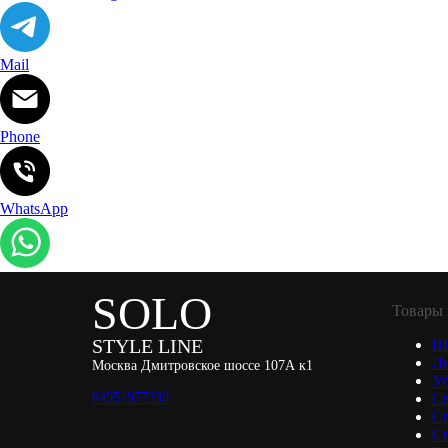
Mail
Phone
WhatsApp
SOLO
Товары 
STYLE LINE
Ш
Л
Москва Дмитровское шоссе 107А к1
Уп
84951977330
С
С
Св