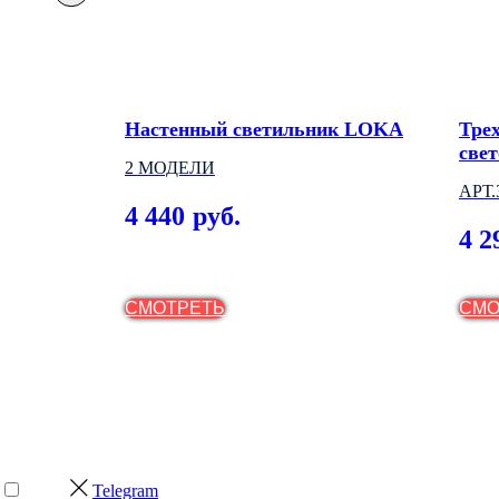
Настенный светильник LOKA
Тре
све
2 МОДЕЛИ
проводом
ITE
АРТ
ой
4 440
руб.
(ВЕ
4 2
СМОТРЕТЬ
СМО
Telegram